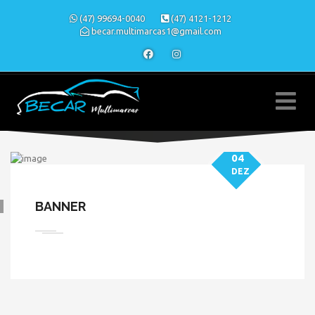
(47) 99694-0040
(47) 4121-1212
becar.multimarcas1@gmail.com
04
DEZ
BANNER
» BANNER