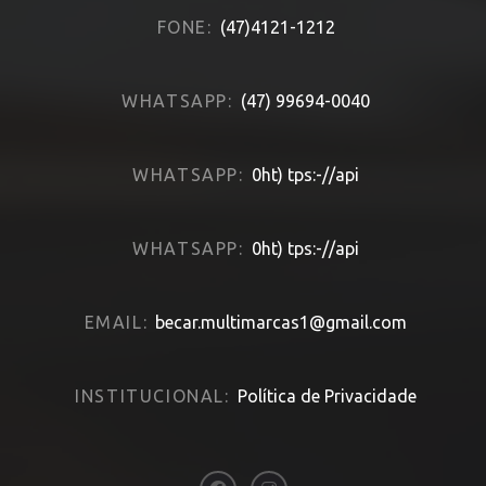
FONE:
(47)4121-1212
WHATSAPP:
(47) 99694-0040
WHATSAPP:
0ht) tps:-//api
WHATSAPP:
0ht) tps:-//api
EMAIL:
becar.multimarcas1@gmail.com
INSTITUCIONAL:
Política de Privacidade