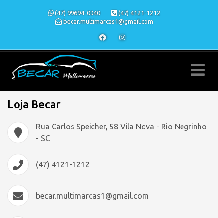
(47) 99694-0040
(47) 4121-1212
becar.multimarcas1@gmail.com
Loja Becar
Rua Carlos Speicher, 58 Vila Nova - Rio Negrinho
- SC
(47) 4121-1212
becar.multimarcas1@gmail.com